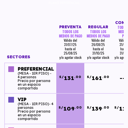
PLANO REFERENCIAL
CONA
PREVENTA
REGULAR
TODOS
TODOS LOS
TODOS LOS
MEDIO
MEDIOS DE PAGO
MEDIOS DE PAGO
PAG
Válido del
Válido del
Válido
31/07/25
26/08/25
31/07
hasta el
hasta el
hasta
25/08/25
31/10/25
31/10
SECTORES
y/o agotar stock
y/o agotar stock
y/o agota
PREFERENCIAL
(MESA - 1ER PISO) -
131
161
--
4 personas
S/
.00
S/
.00
Precio por persona
en un espacio
compartido
VIP
(MESA - 1ER PISO)- 4
109
139
11
personas
S/
.00
S/
.00
S/
Precio por persona
en un espacio
compartido