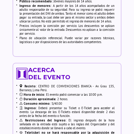
*
Público recomendado:
Jóvenes mayores de 14 años.
*
Ingreso de menores:
A partir de los 14 años acompañados de un
adulto responsable de su seguridad. Para su ingreso se podrá requerir
la presentación del DNI de ambos. Tanto el menor como el adulto deben
pagar su entrada, la cual debe ser para el mismo sector y ambos deben
ubicarse juntos. No está permitido el ingreso de menores de 14 años.
*
Precios incluyen la comisión por servicio. Los descuentos se aplican
únicamente al valor de la entrada. Descuentos no aplican a la comisión
por servicio.
*
Plano de ubicación referencial. Puede variar por razones técnicas,
logísticas o por disposiciones de las autoridades competentes.
ACERCA
DEL EVENTO
*
Recinto:
CENTRO DE CONVENCIONES BIANCA - Av. Grau 135,
Barranco, Lima Perú.
*
Hora de inicio:
El evento podrá comenzar a las 10:00 p.m.
*
Duración aproximada:
2 horas.
*
Consumo mínimo:
S/40.00
*
Ingreso:
Deberá presentar su Ticket o E-Ticket para acceder al
evento. La descarga de los E-Tickets estará disponible desde 2 días
antes de la fecha del evento o función.
*
Restricciones del Ingreso:
El ingreso después de la hora
señalada en la entrada está sujeto a las reglas del Organizador y del
establecimiento donde se llevará a cabo el evento.
*
Teleticket no se hará responsable por la adquisición de