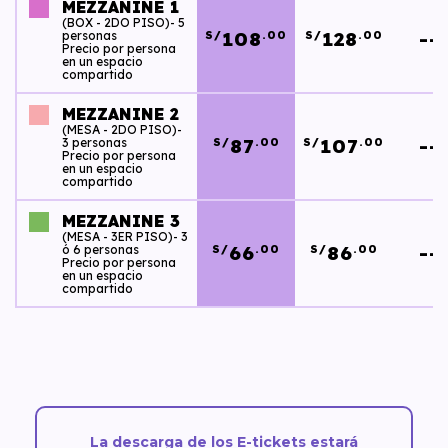
MEZZANINE 1
(BOX - 2DO PISO)- 5
108
128
--
personas
S/
.00
S/
.00
Precio por persona
en un espacio
compartido
MEZZANINE 2
(MESA - 2DO PISO)-
87
107
--
3 personas
S/
.00
S/
.00
Precio por persona
en un espacio
compartido
MEZZANINE 3
(MESA - 3ER PISO)- 3
66
86
--
ó 6 personas
S/
.00
S/
.00
Precio por persona
en un espacio
compartido
La descarga de los E-tickets estará