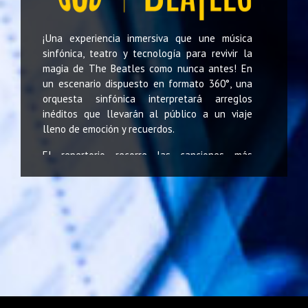
¡Una experiencia inmersiva que une música
sinfónica, teatro y tecnología para revivir la
magia de The Beatles como nunca antes! En
un escenario dispuesto en formato 360°, una
orquesta sinfónica interpretará arreglos
inéditos que llevarán al público a un viaje
lleno de emoción y recuerdos.
El repertorio recorre las canciones más
emblemáticas de la banda, desde la energía
vibrante de sus primeros años hasta los
momentos más íntimos de su trayectoria. Cada
tema se enlaza con una narrativa teatral que
potencia la emoción y transporta a los
asistentes a un universo donde la nostalgia
revive aquellos años legendarios de la música.
Inspirado en la psicodelia visual de los años
60 y reinterpretado con un diseño moderno de