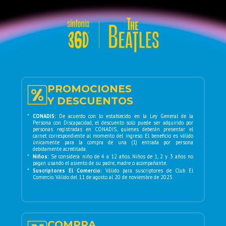
luces, el espectáculo rinde homenaje a la
esencia creativa de The Beatles. Cada detalle
está pensado para que el público no solo
escuche, sino que sienta, viva y recuerde su
música de una manera completamente nueva.
Es una propuesta única para quienes aman la
música y buscan más que un concierto: un viaje
PROMOCIONES
que despierta los sentidos, une generaciones y
Y DESCUENTOS
celebra haber sido parte de un capítulo
irrepetible en la historia.
*
CONADIS:
De acuerdo con lo establecido en la Ley General de la
Persona con Discapacidad, el descuento solo puede ser adquirido por
personas registradas en CONADIS, quienes deberán presentar el
carnet correspondiente al momento del ingreso. El beneficio es válido
únicamente para la compra de una (1) entrada por persona
debidamente acreditada.
*
Niños:
Se considera niño de 4 a 12 años. Niños de 1, 2 y 3 años no
pagan usando el asiento de su padre, madre o acompañante.
*
Suscriptores El Comercio:
Válido para suscriptores de Club El
Comercio. Válido del 11 de agosto al 20 de noviembre de 2025.
COMPRA