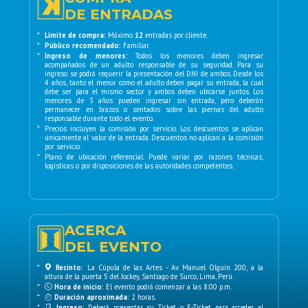
DE ENTRADAS
*
Límite de compra:
Máximo
12
entradas por cliente.
*
Público recomendado:
Familiar.
*
Ingreso de menores:
Todos los menores deben ingresar
acompañados de un adulto responsable de su seguridad. Para su
ingreso se podrá requerir la presentación del DNI de ambos. Desde los
4 años, tanto el menor como el adulto deben pagar su entrada, la cual
debe ser para el mismo sector y ambos deben ubicarse juntos. Los
menores de 3 años pueden ingresar sin entrada, pero deberán
permanecer en brazos o sentados sobre las piernas del adulto
responsable durante todo el evento.
*
Precios incluyen la comisión por servicio. Los descuentos se aplican
únicamente al valor de la entrada. Descuentos no aplican a la comisión
por servicio.
*
Plano de ubicación referencial. Puede variar por razones técnicas,
logísticas o por disposiciones de las autoridades competentes.
ACERCA
DEL EVENTO
*
Recinto:
La Cúpula de las Artes - Av. Manuel Olguín 200, a la
altura de la puerta 5 del Jockey, Santiago de Surco, Lima, Perú.
*
Hora de inicio:
El evento podrá comenzar a las 8:00 p.m.
*
Duración aproximada:
2 horas.
*
Ingreso:
Deberá presentar su Ticket o E-Ticket para acceder al