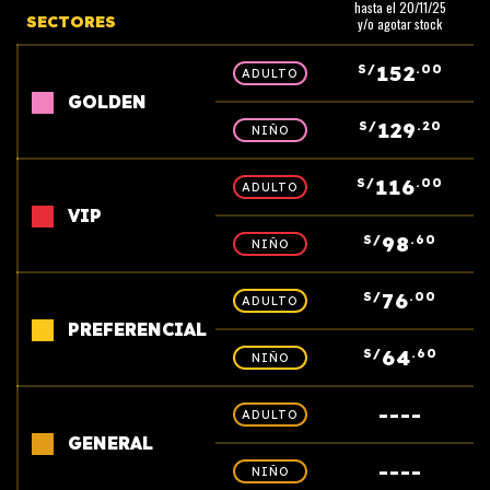
hasta el 20/11/25
SECTORES
y/o agotar stock
152
S/
.00
ADULTO
GOLDEN
129
S/
.20
NIÑO
116
S/
.00
ADULTO
VIP
98
S/
.60
NIÑO
76
S/
.00
ADULTO
PREFERENCIAL
64
S/
.60
NIÑO
----
ADULTO
GENERAL
----
NIÑO